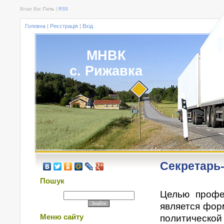
Вітаю Вас
Гість
|
RSS
Головна
|
Реєстрація
|
Вхід
МНВК
с. Рижавка
Секретарь
Пошук
Целью профе
является фор
Меню сайту
политической