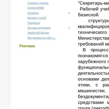
"Секретарь-м
Головна сторінка
Рабочий уче
Історія МНВК
Професії
базисной
Каталог статей
структур
Предмети
квалифициро
Основи керування
техническо
Зворотній зв'язок
Министерства
Как перевести сайт н...
требований к
Реклама
В процессе 
познакомятс
зарубежного 
функциона
деятельност
основами дел
этики, с ра
машинистки,
бездокумен
средствами 
труда (дикто