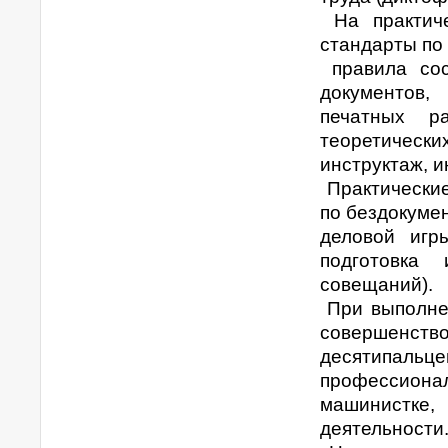
На практиче
стандарты по
правила сос
документов,
печатных р
теоретическ
инструктаж, 
Практические
по бездокуме
деловой игр
подготовка 
совещаний).
При выполне
совершенств
десятипальц
профессионал
машинистке,
деятельности