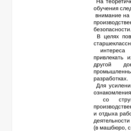
На теоретиче
обучения сле
внимание на 
производств
безопасности
В целях пов
старшеклассн
интереса к
привлекать 
другой до
промышленны
разработках.
Для усилени
ознакомления
со структ
производстве
и отдыха раб
деятельности
(в машбюро, с