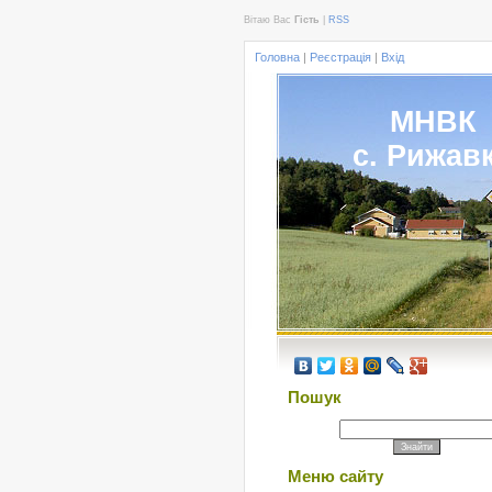
Вітаю Вас
Гість
|
RSS
Головна
|
Реєстрація
|
Вхід
МНВК
с. Рижав
Пошук
Меню сайту