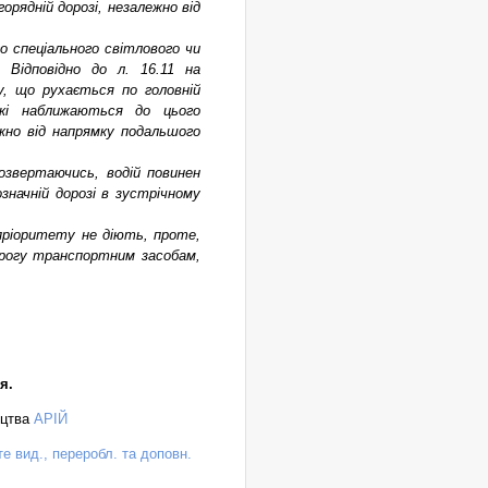
рядній дорозі, незалежно від
о спеціального світлового чи
 Відповідно до л. 16.11 на
у, що рухається по головній
які наближаються до цього
ежно від напрямку подальшого
розвертаючись, водій повинен
начній дорозі в зустрічному
 пріоритету не діють, проте,
дорогу транспортним засобам,
я.
ицтва
АРІЙ
те вид., переробл. та доповн.