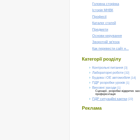
Головна сторінка
Історія МНВК
Професії
Каталог статей
Предмети
Основи керування
Зворотній зв'язок
Как перевести сайт н...
Категорії розділу
Контрольні питання
[3]
Лабораторні роботи
[32]
Будова і ОЕ автомобіля
[14]
ПДР розробки уроків
[1]
Виховні заходи
[1]
Сценарії, розробки відкритих зах
профорієнтація
ПДР ситуаційні картки
[22]
Реклама