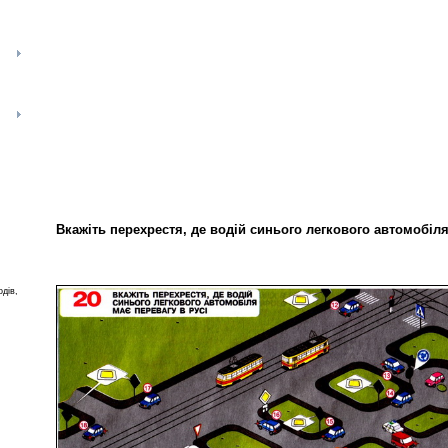
Вкажіть перехрестя, де водій синього легкового автомобіля
одів,