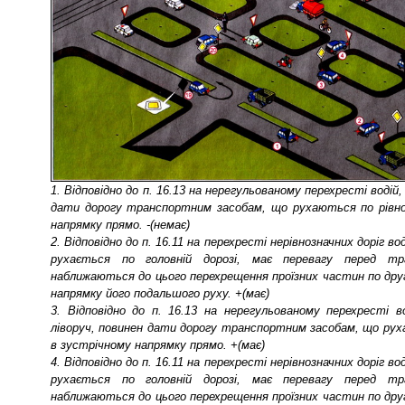
1. Відповідно до п. 16.13 на нерегульованому перехресті водій
дати дорогу транспортним засобам, що рухаються по рівноз
напрямку прямо. -(немає)
2. Відповідно до п. 16.11 на перехресті нерівнозначних доріг 
рухається по головній дорозі, має перевагу перед тр
наближаються до цього перехрещення проїзних частин по друго
напрямку його подальшого руху. +(має)
3. Відповідно до п. 16.13 на нерегульованому перехресті 
ліворуч, повинен дати дорогу транспортним засобам, що руха
в зустрічному напрямку прямо. +(має)
4. Відповідно до п. 16.11 на перехресті нерівнозначних доріг 
рухається по головній дорозі, має перевагу перед тр
наближаються до цього перехрещення проїзних частин по друго