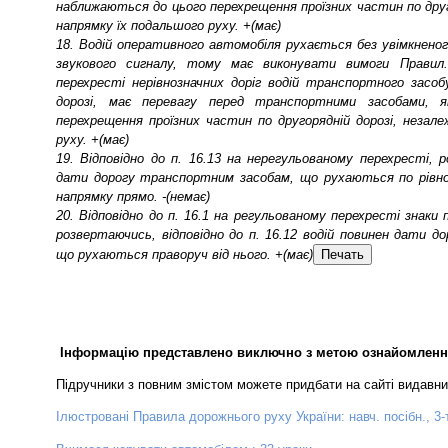
наближаються до цього перехрещення проїзних частин по друго
напрямку їх подальшого руху. +(має)
18. Водій оперативного автомобіля рухається без увімкненог
звукового сигналу, тому має виконувати вимоги Правил.
перехресті нерівнозначних доріг водій транспортного засоб
дорозі, має перевагу перед транспортними засобами, 
перехрещення проїзних частин по другорядній дорозі, незал
руху. +(має)
19. Відповідно до п. 16.13 на нерегульованому перехресті, 
дати дорогу транспортним засобам, що рухаються по рівноз
напрямку прямо. -(немає)
20. Відповідно до п. 16.1 на регульованому перехресті знаки
розвертаючись, відповідно до п. 16.12 водій повинен дати 
що рухаються праворуч від нього. +(має)
Печать
Інформацію представлено виключно з метою ознайомленн
Підручники з повним змістом можете придбати на сайті видавн
Ілюстровані Правила дорожнього руху України: навч. посібн., 3-