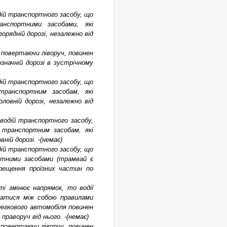
водій транспортного засобу, що
анспортними засобами, які
рядній дорозі, незалежно від
, повертаючи ліворуч, повинен
начній дорозі в зустрічному
водій транспортного засобу, що
транспортним засобам, які
овній дорозі, незалежно від
г водій транспортного засобу,
 транспортним засобам, які
ій дорозі. -(немає)
водій транспортного засобу, що
ортними засобами (трамвай є
рещення проїзних частин по
ті змінює напрямок, то водії
ватися між собою правилами
 легкового автомобіля повинен
раворуч від нього. -(немає)
, повертаючи ліворуч, повинен