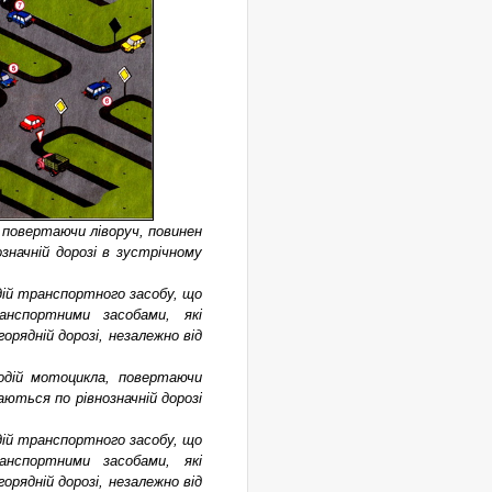
, повертаючи ліворуч, повинен
начній дорозі в зустрічному
водій транспортного засобу, що
анспортними засобами, які
рядній дорозі, незалежно від
водій мотоцикла, повертаючи
ються по рівнозначній дорозі
водій транспортного засобу, що
анспортними засобами, які
рядній дорозі, незалежно від