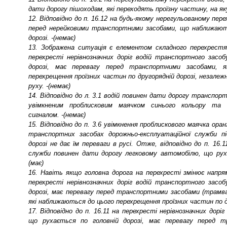
дати дорогу пішоходам, які переходять проїзну частину, на яку
12. Відповідно до п. 16.12 на будь-якому нерегульованому пе
перед нерейковими транспортними засобами, що наближають
дорозі. -(немає)
13. Зображена ситуація є елементом складного перехрестя, 
перехресті нерівнозначних доріг водій транспортного засоб
дорозі, має перевагу перед транспортними засобами, 
перехрещення проїзних частин по другорядній дорозі, незалеж
руху. -(немає)
14. Відповідно до л. 3.1 водій повинен дати дорогу транспор
увімкненим проблисковим маячком синього кольору та (
сигналом. -(немає)
15. Відповідно до п. 3.6 увімкнення проблискового маячка ора
транспортних засобах дорожньо-експлуатаційної служби п
дорозі не дає їм переваги в русі. Отже, відповідно до п. 16.
служби повинен дати дорогу легковому автомобілю, що руха
(має)
16. Навіть якщо головна дорога на перехресті змінює напрямо
перехресті нерівнозначних доріг водій транспортного засоб
дорозі, має перевагу перед транспортними засобами (трамв
які наближаються до цього перехрещення проїзних частин по др
17. Відповідно до п. 16.11 на перехресті нерівнозначних дорі
що рухається по головній дорозі, має перевагу перед т