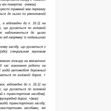
 він повертає. -(немає)
рехресті трамвай має перевагу
ся до нього по рівнозначній
а відповідно до п. 16.11 на
у, що рухається по головній
які наближаються до цього
но від напрямку їх подальшого
тному засобу, що рухається з
або) спеціальним звуковим
нжевого кольору на механічних
ід час виконання роботи на
11 водій автомобіля дорожньої
ється по головній дорозі. +
к, відповідно до п. 16.11 на
у, що рухається по головній
ай є транспортним засобом),
угорядній дорозі. +(має)
г водій транспортного засобу,
ранспортними засобами, які