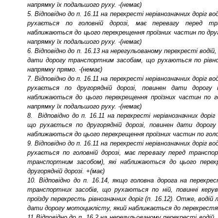
напрямку їх подальшого руху. -(немає)
5. Відповідно до п. 16.11 на перехресті нерівнозначних доріг 
рухається по головній дорозі, має перевагу перед тр
наближаються до цього перехрещення проїзних частин по друго
напрямку їх подальшого руху. -(немає)
6. Відповідно до п. 16.13 на нерегульованому перехресті водій
дати дорогу транспортним засобам, що рухаються по рівноз
напрямку прямо. -(немає)
7. Відповідно до п. 16.11 на перехресті нерівнозначних доріг 
рухається по другорядній дорозі, повинен дати дорогу 
наближаються до цього перехрещення проїзних частин по гол
напрямку їх подальшого руху. -(немає)
8. Відповідно до п. 16.11 на перехресті нерівнозначних дорі
що рухається по другорядній дорозі, повинен дати дорогу
наближаються до цього перехрещення проїзних частин по головн
9. Відповідно до п. 16.11 на перехресті нерівнозначних доріг 
рухається по головній дорозі, має перевагу перед трансп
транспортним засобом), які наближаються до цього перех
другорядній дорозі. +(має)
10. Відповідно до п. 16.14, якщо головна дорога на перехрес
транспортних засобів, що рухаються по ній, повинні керу
проїзду перехресть рівнозначних доріг (п. 16.12). Отже, водій
дати дорогу мотоциклісту, який наближається до перехрестя п
11 Відповідно до п. 16.2 на нерегульованому перехресті водій