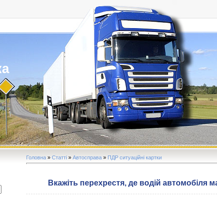
ка
Головна
»
Статті
»
Автосправа
»
ПДР ситуаційні картки
Вкажіть перехрестя, де водій автомобіля ма