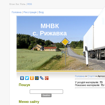
Вітаю Вас
Гість
|
RSS
Головна
|
Реєстрація
|
Вхід
МНВК
с. Рижавка
Головна
»
Статті
» Автос
У розділі матеріалів
:
73
Пошук
Показано матеріалів
:
71-
Меню сайту