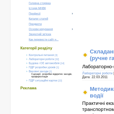
Головна сторінка
Історія МНВК
Професії
Каталог статей
Предмети
Основи керування
Зворотній зв'язок
Как перевести сайт н...
Категорії розділу
Cкладан
Контрольні питання
[3]
(ручне г
Лабораторні роботи
[32]
Будова і ОЕ автомобіля
[14]
Лабораторно-
ПДР розробки уроків
[1]
Виховні заходи
[1]
Лабораторні роботи
Сценарії, розробки відкритих заходів,
Дата:
22.03.2011
профорієнтація
ПДР ситуаційні картки
[22]
Методик
Реклама
водії
Практичні екз
транспортному