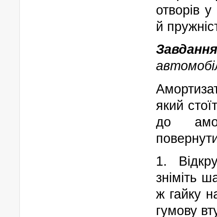
отворів у
й пружніс
Завданн
автомобі
Амортиза
який стої
до амор
повернути
1. Відкр
зніміть ша
ж гайку н
гумову вт