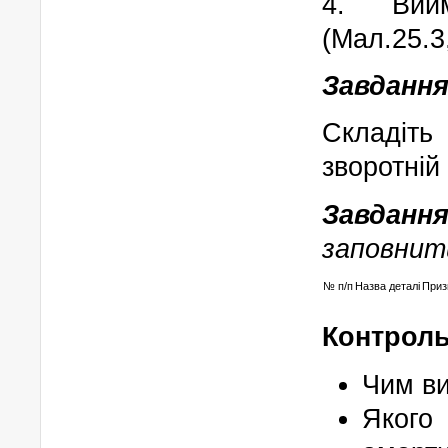
4. Вий
(Мал.25.3
Завдання
Складіть
зворотній
Завданн
заповнит
№ п/п
Назва деталі
Приз
Контроль
Чим ви
Яког