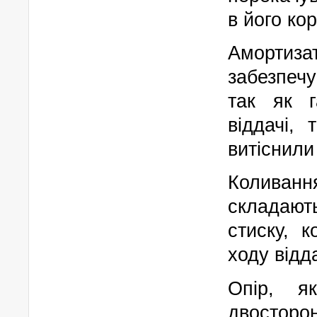
в його кор
Аморти
забезпечу
так як г
віддачі,
витіснили
Коливанн
складають
стиску, 
ходу відд
Опір, я
двосторон