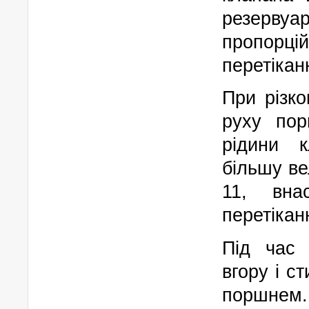
резервуа
пропор
перетікан
При різко
руху пор
рідини к
більшу в
11, вна
перетікан
Під час 
вгору і с
поршне