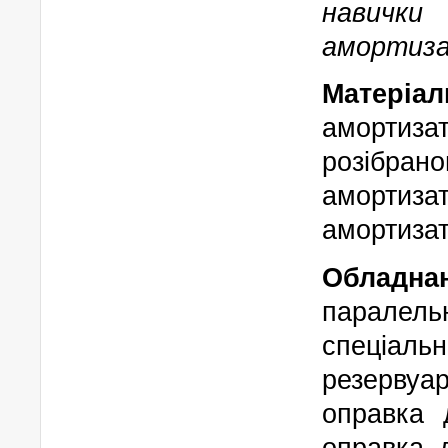
навичк
амортиза
Матеріа
амортиза
розібрано
амортиза
амортизат
Обладн
паралел
спеціаль
резервуа
оправка 
оправка 