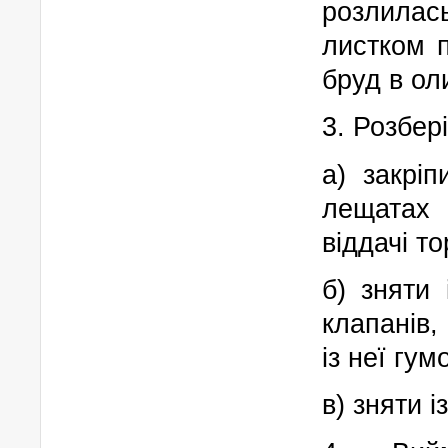
розлила
листком 
бруд в ол
3. Розбер
а) закрі
лещатах 
віддачі т
б) зняти
клапанів,
із неї гум
в) зняти і