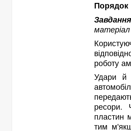
Порядок 
Завда
матеріал
Користу
відповід
роботу ам
Удари й 
автомобі
передают
ресори. 
пластин 
тим м'як