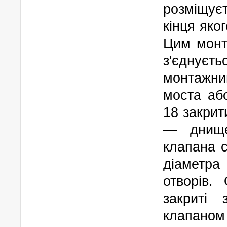
розміщує
кінця яко
Цим монт
з'єднує
монтажн
моста аб
18 закрит
— днище
клапана с
діаметра
отворів.
закриті 
клапано