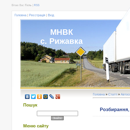
Вітаю Вас
Гість
|
RSS
Головна
|
Реєстрація
|
Вхід
МНВК
с. Рижавка
Головна
»
Статті
»
Автос
Пошук
Розбирання,
Меню сайту