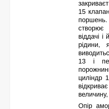
закриваєт
15 клапан
поршень.
створює
віддачі і
рідини, 
виводитьс
13 і пе
порожнини
циліндр 1
відкрив
величину,
Опір амо