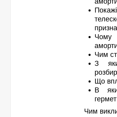
аморт
Покаж
телес
призна
Чому
аморти
Чим ст
З яки
розбир
Що впл
В яки
гермет
Чим викли