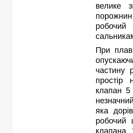
велике з
порожнин
робочий
сальника
При плав
опускаю
частину 
простір 
клапан 5
незначни
яка дорі
робочий 
клапана 