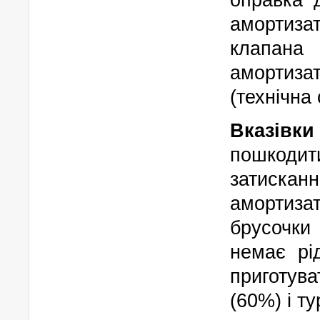
амортиз
клапана
амортиза
(технічна
Вказівк
пошкоди
затисканн
амортиза
брусочки
немає рі
приготув
(60%) і т