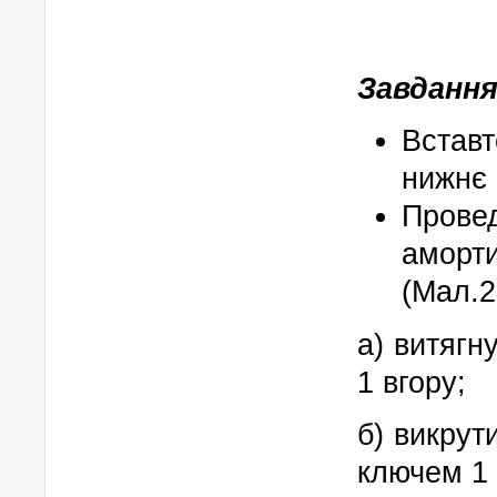
Завдання
Вставт
нижнє 
Пров
амор
(Мал.2
а) витягн
1 вгору;
б) викрут
ключем 1 