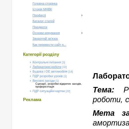
Головна сторінка
Історія МНВК
Професії
Каталог статей
Предмети
Основи керування
Зворотній зв'язок
Как перевести сайт н...
Категорії розділу
Контрольні питання
[3]
Лабораторні роботи
[32]
Будова і ОЕ автомобіля
[14]
Лаборато
ПДР розробки уроків
[1]
Виховні заходи
[1]
Сценарії, розробки відкритих заходів,
Тема:
Р
профорієнтація
ПДР ситуаційні картки
[22]
роботи, 
Реклама
Мета з
амортиз