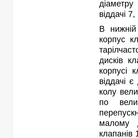
діаметру
віддачі 7
В нижній
корпус к
тарілчаст
дисків к
корпусі 
віддачі є
колу вели
по вели
перепус
малому д
клапанів 