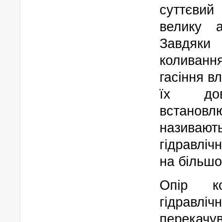
суттєви
велику а
Завдяки 
коливан
гасіння в
їх дов
встановл
називают
гідравлічн
на більшо
Опір к
гідравліч
перекачув