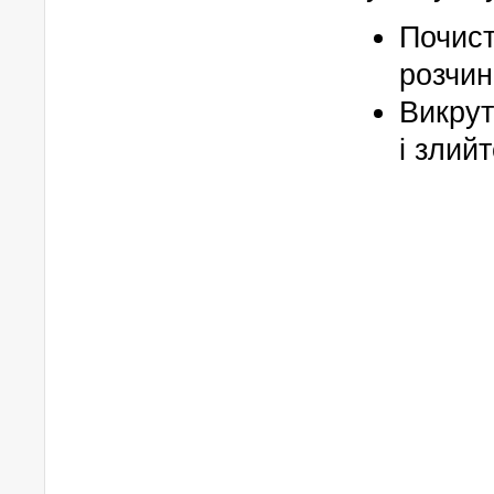
Почист
розчин
Викрут
і злийт