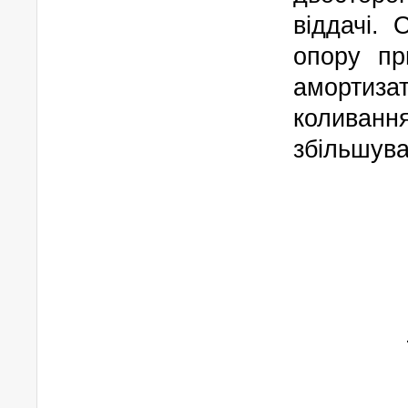
віддачі.
опору пр
амортиз
коливан
збільшува