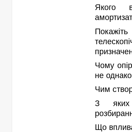
Якого 
амортиза
Покажіт
телеско
призначен
Чому опір
не однак
Чим створ
З яких 
розбиран
Що вплива