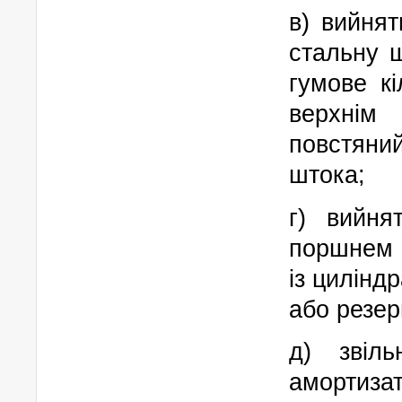
в) вийнят
стальну ш
гумове к
верхнім
повстяни
штока;
г) вийня
поршнем 
із циліндр
або резер
д) звіл
амортиза