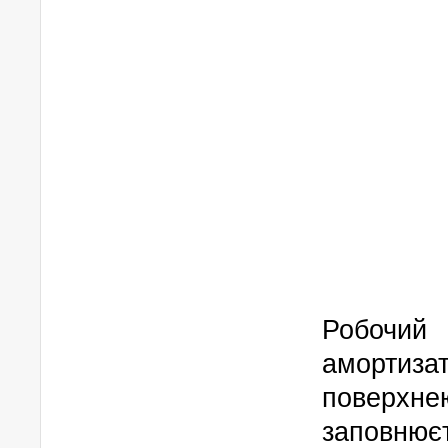
Робочи
амортиза
поверх
заповнює