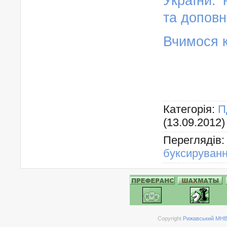
України: 
та доповн
Вчимося к
Категорія
:
П
(13.09.2012)
Переглядів
буксируван
Copyright
Рижавський МНВК