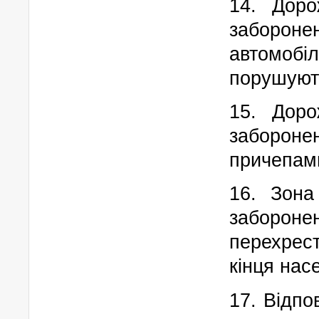
14. Доро
забороне
автомо
порушуют
15. Доро
забороне
причепами
16. Зона
забороне
перехрест
кінця нас
17. Відпо