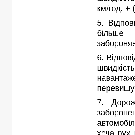
км/год. +
5. Відпов
більше 
забороняє
6. Відпов
швидкіс
навантаж
перевищув
7. Доро
заборон
автомобі
хоча рух