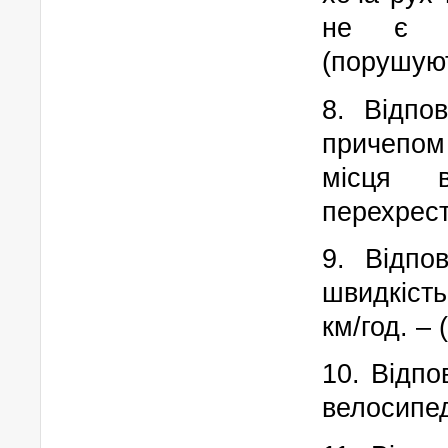
не є бу
(порушую
8. Відпо
причепом
місця в
перехрест
9. Відпо
швидкіст
км/год. –
10. Відпо
велосипед