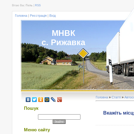
Вітаю Вас
Гість
|
RSS
Головна
|
Реєстрація
|
Вхід
МНВК
с. Рижавка
Головна
»
Статті
»
Автос
Пошук
Вкажіть місц
Меню сайту