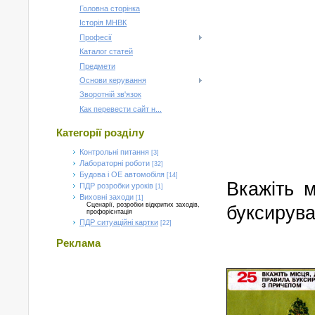
Головна сторінка
Історія МНВК
Професії
Каталог статей
Предмети
Основи керування
Зворотній зв'язок
Как перевести сайт н...
Категорії розділу
Контрольні питання
[3]
Лабораторні роботи
[32]
Будова і ОЕ автомобіля
[14]
Вкажіть 
ПДР розробки уроків
[1]
Виховні заходи
[1]
Сценарії, розробки відкритих заходів,
буксирува
профорієнтація
ПДР ситуаційні картки
[22]
Реклама