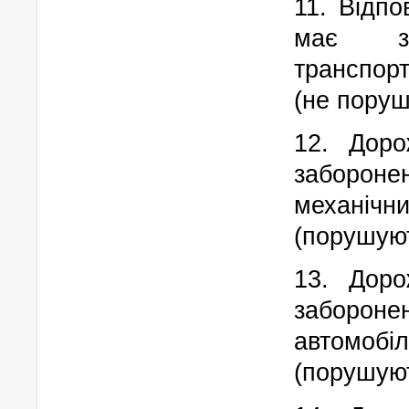
11. Відпо
має за
транспор
(не пору
12. Доро
забороне
механіч
(порушую
13. Доро
заборон
автомобіл
(порушую