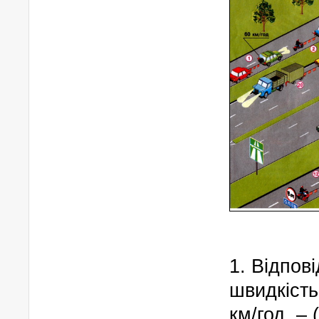
1. Відпов
швидкіст
км/год. –