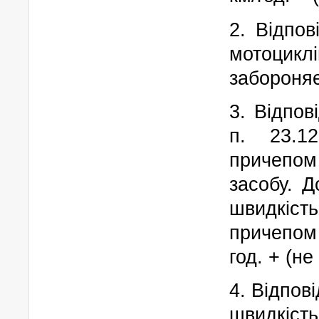
2. Відпов
мотоци
забороняє
3. Відпов
п. 23.1
причепом
засобу. Д
швидкіст
причепом
год. + (н
4. Відпов
швидкіст