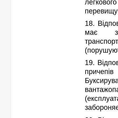
легкового
перевищув
18. Відпо
має за
транспор
(порушую
19. Відпо
причепі
Букс
вантажо
(експлу
забороняє