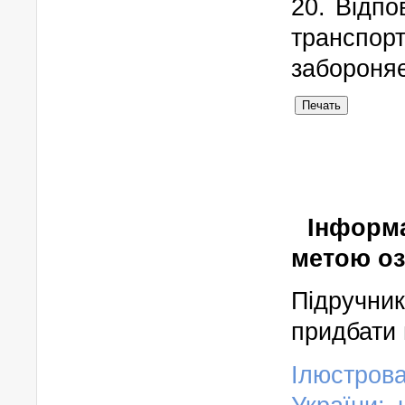
20. Відпо
трансп
забороняє
Печать
Інформа
метою оз
Підручн
придбати 
Ілюстро