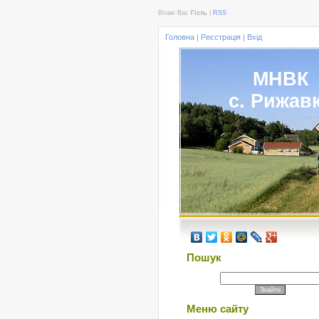
Вітаю Вас
Гість
|
RSS
Головна
|
Реєстрація
|
Вхід
МНВК
с. Рижав
Пошук
Меню сайту