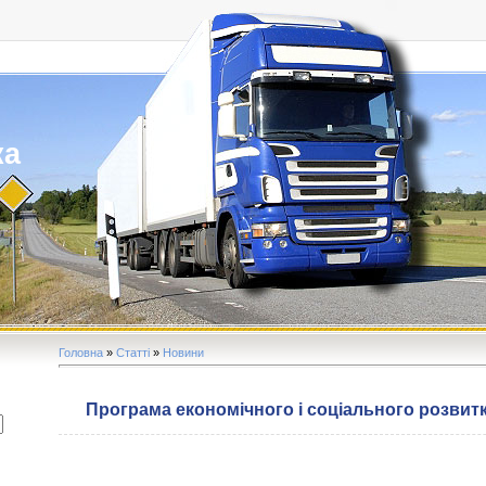
ка
Головна
»
Статті
»
Новини
Програма економічного і соціального розвитк