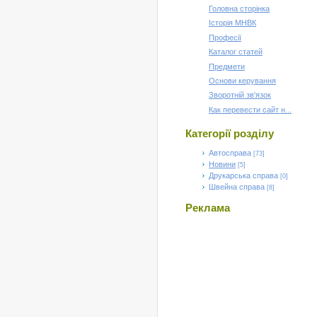
Головна сторінка
Історія МНВК
Професії
Каталог статей
Предмети
Основи керування
Зворотній зв'язок
Как перевести сайт н...
Категорії розділу
Автосправа
[73]
Новини
[5]
Друкарська справа
[0]
Швейна справа
[8]
Реклама