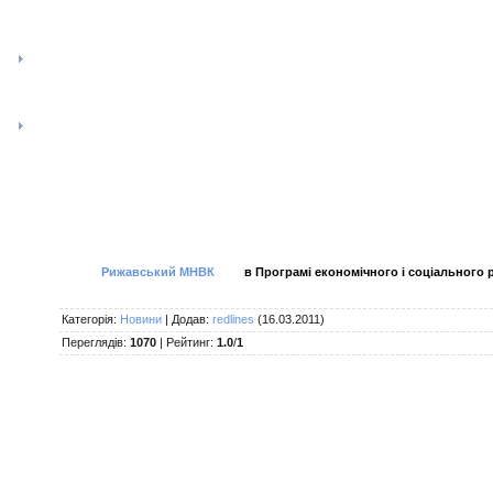
Рижавський МНВК
в Програмі економічного і соціального р
Категорія
:
Новини
|
Додав
:
redlines
(16.03.2011)
Переглядів
:
1070
|
Рейтинг
:
1.0
/
1