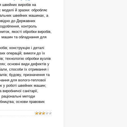
 швейних виробів на
 моделі й зразки: обробляє
ціальних швейних машинах, а
повідно до Державних
 оздоблення, контроль
ниток, якості обробки виробів,
их машин та обладнання для
бів; конструкцію і деталі
их операцій; вимоги до їх
ів; технологію обробки вузлів
лях; основні види дефектів у
іали, способи їх отримання і
алів; будову, призначення та
нання для волого-теплової
ок у роботі швейних машин;
а виробничої санітарії,
; раціональні методи
робництва; основи правових