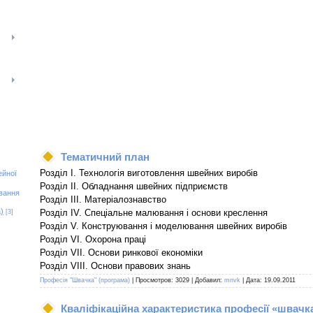
Тематичний план
Розділ І. Технологія виготовлення швейних виробів
ейної
Розділ II. Обладнання швейних підприємств
вання
Розділ III. Матеріалознавство
)
Розділ IV. Спеціальне малювання і основи креслення
[3]
Розділ V. Конструювання і моделювання швейних виробів
Розділ VI. Охорона праці
Розділ VII. Основи ринкової економіки
Розділ VIII. Основи правових знань
Професія "Швачка" (програма)
| Просмотров: 3029 | Добавил:
mnvk
| Дата:
19.09.2011
Кваліфікаційна характеристика професії «швачка