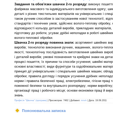
Завдання та обов'язки швачки 2-го розряду:
виконує пошиття
фабриках масового та індивідуального виготовлення одягу; шиє
деталі з різних текстильних матеріалів на універсальних і спе
також ручним способом із застосуванням нової технології, від
стандартів і технічних умов; здійснює волого-теплову обробку,
відповідності кольору деталей виробів, прикладних матеріалів, 
підготовку до роботи, усуває дрібні неполадки в роботі швейн
волого-теплової обробки.
Швачка 2-го розряду повинна знати:
асортимент швейних виро
виробів; технологію виконання ручних, машинних, волого-теплов
якості; технологічну послідовність виготовлення швейних вироб
і деталей виробів; умовні позначення та крейдяні знаки на дета
процесі пошиття, їх причини та способи усунення; швейні матер
основні властивості; види фурнітури та оздоблювальних матері
принцип дії універсальних і спеціальних швейних машин; облад
обробки; правила догляду і порядок усунення дрібних неполад
норми і правила безпечної праці, електробезпеки, гігієни праці т
пожежної безпеки та внутрішнього розпорядку; норми виробітку
організації праці і робочого місця; основи економіки праці й ви
знань.
Професія "Швачка" (програма)
| Просмотров: 7462 | Добавил:
mnvk
| Дата:
19.09.2011
Пояснювальна записка