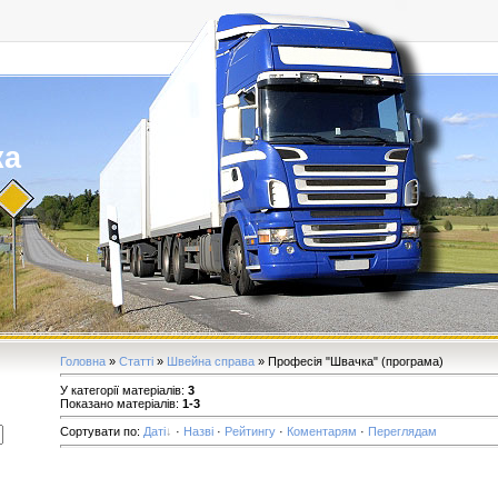
ка
Головна
»
Статті
»
Швейна справа
» Професія "Швачка" (програма)
У категорії матеріалів
:
3
Показано матеріалів
:
1-3
Сортувати по
:
Даті
·
Назві
·
Рейтингу
·
Коментарям
·
Переглядам