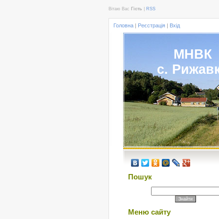
Вітаю Вас
Гість
|
RSS
Головна
|
Реєстрація
|
Вхід
МНВК
с. Рижав
Пошук
Меню сайту