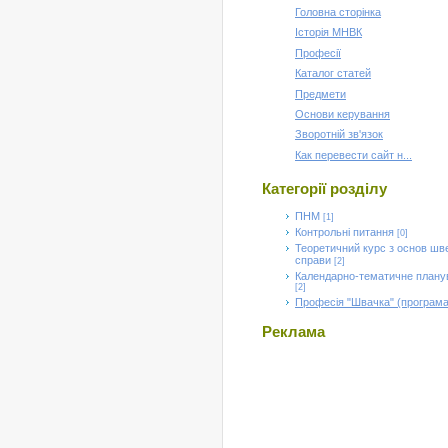
Головна сторінка
Історія МНВК
Професії
Каталог статей
Предмети
Основи керування
Зворотній зв'язок
Как перевести сайт н...
Категорії розділу
ПНМ
[1]
Контрольні питання
[0]
Теоретичний курс з основ шв
справи
[2]
Календарно-тематичне плану
[2]
Професія "Швачка" (програма
Реклама