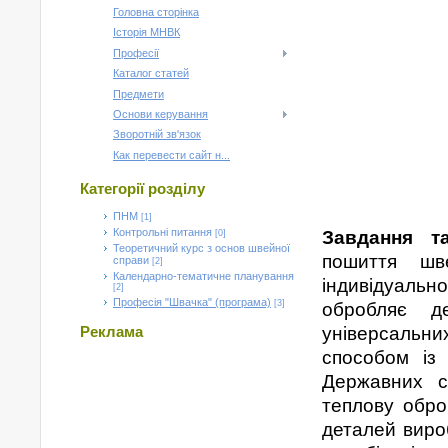
Головна сторінка
Історія МНВК
Професії
Каталог статей
Предмети
Основи керування
Зворотній зв'язок
Как перевести сайт н...
Категорії розділу
ПНМ
[1]
Контрольні питання
Завдання т
[0]
Теоретичний курс з основ швейної
пошиття шв
справи
[2]
Календарно-тематичне планування
індивідуальн
[2]
Професія "Швачка" (програма)
[3]
обробляє д
універсальни
Реклама
способом із 
Державних ст
теплову обро
деталей вироб