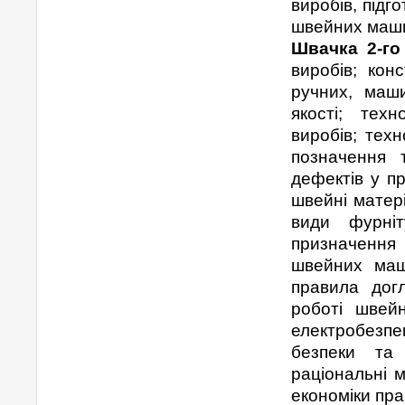
виробів, підг
швейних маши
Швачка 2-го
виробів; кон
ручних, маши
якості; техн
виробів; техн
позначення 
дефектів у п
швейні матері
види фурніт
призначення
швейних маш
правила дог
роботі швей
електробезпек
безпеки та 
раціональні м
економіки пра