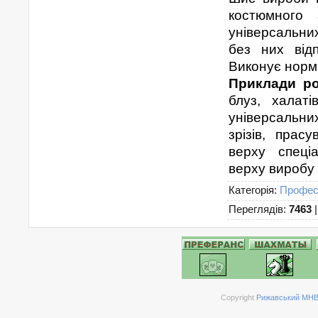
костюмного 
універсальни
без них відп
Виконує норми
Приклади ро
блуз, халаті
універсальни
зрізів, прас
верху спеці
верху виробу 
Категорія
:
Професі
Переглядів
:
7463
Copyright
Рижавський МНВК