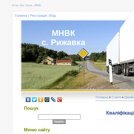
Вітаю Вас
Гість
|
RSS
Головна
|
Реєстрація
|
Вхід
МНВК
с. Рижавка
Головна
»
Статті
»
Швейн
Пошук
Кваліфікац
Меню сайту