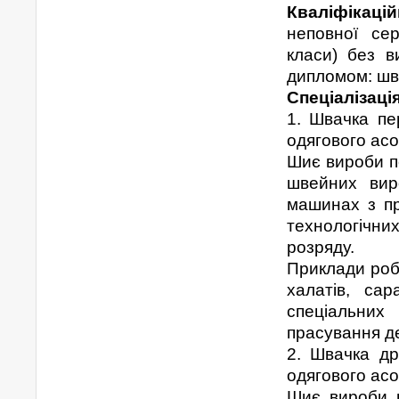
Кваліфікац
неповної сер
класи) без в
дипломом: шв
Спеціалізаці
1. Швачка пе
одягового ас
Шиє вироби по
швейних вир
машинах з пр
технологічни
розряду.
Приклади робі
халатів, са
спеціальни
прасування д
2. Швачка др
одягового ас
Шиє вироби п